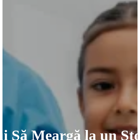
i Să Meargă la un Sto